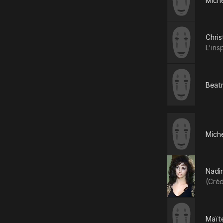
Mich
Chris
L'ins
Beat
Mich
Nadi
(Créd
Maït