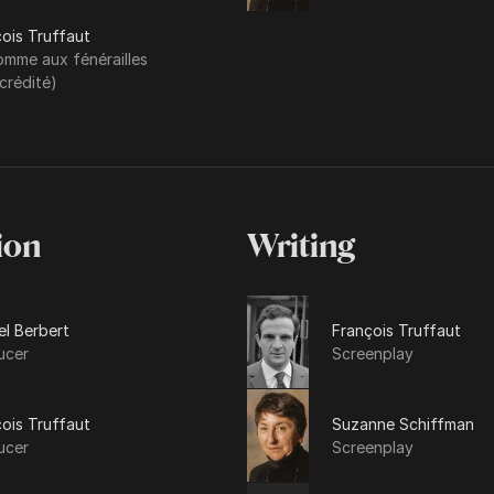
ois Truffaut
omme aux fénérailles
crédité)
ion
Writing
l Berbert
François Truffaut
ucer
Screenplay
ois Truffaut
Suzanne Schiffman
ucer
Screenplay