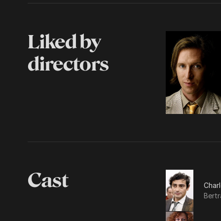
Liked by
directors
Cast
Char
Bert