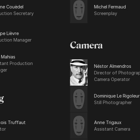
ane Couëdel
Michel Fermaud
uction Secretary
Screenplay
ppe Lièvre
uction Manager
Camera
 Mahias
tant Production
Néstor Almendros
ger
Director of Photogra
Camera Operator
Dominique Le Rigoleur
g
Still Photographer
ois Truffaut
Anne Trigaux
tor
Assistant Camera