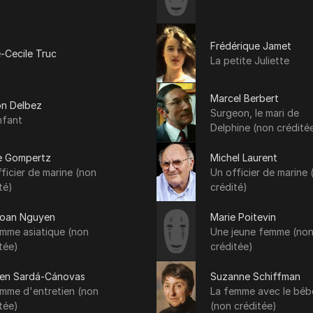
Frédérique Jamet
-Cecile Truc
La petite Juliette
Marcel Berbert
on Delbez
Surgeon, le mari de
nfant
Delphine (non crédité
re Gompertz
Michel Laurent
ficier de marine (non
Un officier de marine 
té)
crédité)
Loan Nguyen
Marie Poitevin
emme asiatique (non
Une jeune femme (no
tée)
créditée)
en Sardá-Cánovas
Suzanne Schiffman
emme d'entretien (non
La femme avec le béb
tée)
(non créditée)