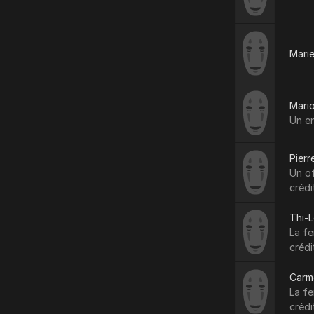
Marie
Mari
Un e
Pier
Un of
crédi
Thi-
La f
crédi
Carm
La f
crédi