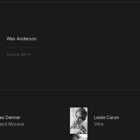
Wes Anderson
Source:
BFI ↗
les Denner
Leslie Caron
rand Morane
Véra