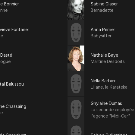
ie Bonnier
Sabine Glaser
enne
Bernadette
viève Fontanel
Anna Perrier
ne
Babysitter
 Dasté
Nathalie Baye
logue
Martine Desdoits
Nella Barbier
tal Balussou
Liliane, la Karateka
Ghylaine Dumas
ine Chassaing
La seconde employée
se
l'agence "Midi-Car"