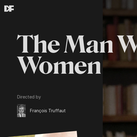
The Man W
Women
Directed by
François Truffaut