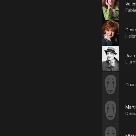
Valér
Fabi
Gene
Hélè
Jean
L'uro
Chan
Mart
Deni