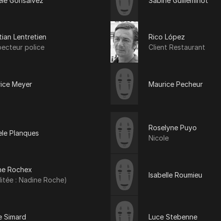
ele Gonsalvez
Sabine Guilleminot
tian Lentretien
Rico López
pecteur police
Client Restaurant
rice Meyer
Maurice Pecheur
Roselyne Puyo
ele Planques
Nicole
ne Rochex
Isabelle Roumieu
itée : Nadine Roche)
e Simard
Luce Stebenne