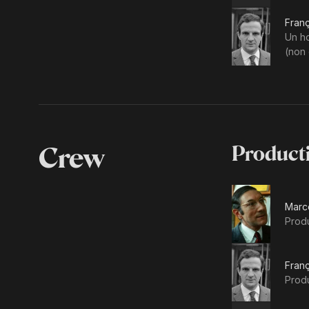
Franç
Un h
(non 
Crew
Product
Marce
Prod
Franç
Prod