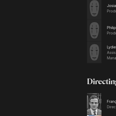
Josi
Prod
Phili
Prod
Lydie
Assis
Mana
Directin
Franç
Direc